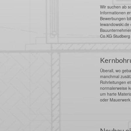
Wir suchen ab so
Informationen er
Bewerbungen bit
lewandowski.de 
Bauunternehme
Co.KG Studberg 
Kernbohr
Überall, wo geba
manchmal zusätz
Rohrleitungen et
normalerweise k
um harte Materia
oder Mauerwerk 
Neubau e