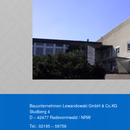
Bauunternehmen Lewandowski GmbH & Co.KG
Studberg 4
D – 42477 Radevormwald / NRW
Tel.: 02195 – 59756